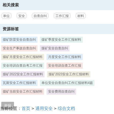
定了各类安全事故应急预案。3、对学生进行安全教育。安全工作不可
相关搜索
一日不提，更不可一时不防。我校高度重视安全教育工作，有计划地对
学生进行安全预防及养成教育。充分利用活动课、学科教学的渗透形
单位
安全
自查自纠
工作汇报
材料
式，开展安全教育活动，增强师生的安全防范意识和
3、自护自救本事，要求全体教师根据相关资料渗透安全教育。学校利
资源标签
用红领巾广播站、黑板报等形式加强宣传教育，班主任利用班会、家长
会、少先队活动等形式加强宣传教育。组织学生开展防震、灭火、疏散
煤矿防雷安全自查自纠
煤矿季度安全工作汇报材料
逃离演练。4、学校设施、校舍安全情景。学校定期对学校内的房舍、
安全生产事故自查自纠
煤矿安全自查自纠
围墙、厕所及各种建筑物进行检查和维护;学校经常对学校内各种设施进
行检查和维护;学校学校场地没有出租用于停放车辆、从事易燃易爆有毒
煤矿月度安全工作汇报材料
月度安全工作汇报材料
有害危险品生产、经营等可能危机学生安全的情景。5、饮食安全情
景。认真落实上级文件指示的精神，加强饮用水卫生管理，教室内向学
安全培训自查自考工作汇报
安全培训自查工作汇报
生供给的饮用水严格按上级要求进行。加强学校周边环境的安全治理，
煤矿2022安全工作汇报材料
煤矿2023安全工作汇报材料
严禁学生到校外的饮食摊点购买食品。6、交通安
瓦斯安全工作汇报材料
单位安全自查自纠工作汇报材料4篇
4、全情景。经常对学生进行交通安全教育;学校门前道路有交通安全标
识;上学、放学期间校门前道路无交警维持交通秩序;学校经常教育学生
煤矿当前安全工作汇报材料
安全费用自查自纠
不座报废车、超员车、证照不全车及载货车等;学校与学生家长签定了交
通安全职责状。7、安全保卫情景。建立健全学校安全保卫组织和制度;
学校各种防护设施齐全和完好，学校微机室、财会室、电教室等重点部
举报
当前位置：
首页
>
通用安全
>
综合文档
位的防护和防盗措施牢固，近两年来学校财产无丢失现象;学校聘请了法