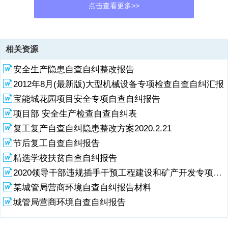
点击查看更多>>
资源描述
相关资源
1、单位安全自查自纠工作汇报材料4篇单位安全自查自纠报告材料一根
安全生产隐患自查自纠整改报告
据关于集中开展学校及周边制安环境专项治理活动工作方案和学校安全
工作的通知，我校安全领导小组对学校的周边制安环境及安全工作展开
2012年8月(最新版)大型机械设备专项检查自查自纠汇报
了全面、认真的自检自查，现将自查情景汇报如下：一、领导重视、提
宝能城花园项目安全专项自查自纠报告
高认识学校领导班子成员，牢固树立学校安全职责重于泰山的思想，增
强职责感，层层落实，并重新学习了组织机构成员每个应尽的职责，对
项目部 安全生产检查自查自纠表
安全工作的重要性进一步加以宣传强调。二、健全制度，层层落实组织
复工复产自查自纠隐患整改方案2020.2.21
机构人员认真研究过去的安全制度，逐条做到加细加密，坚决杜绝制度
节后复工自查自纠报告
上的遗漏导致的失误。分工明确，职责到人。对检查中发现的薄弱环
节，立即采取措施予以加强、完善，切实落实了岗位
精选学校扶贫自查自纠报告
2020领导干部违规插手干预工程建设和矿产开发专项整治自查自纠材料
2、职责制。健全下班前的检查制度和下班后的值班制度，并把各项制
度落到实处。安全工作实行职责追究制。三、全面排查，消除隐患1、
某城管局营商环境自查自纠报告材料
学习宣传贯彻落实中小学幼儿园安全管理办法等相关文件的学习和落
城管局营商环境自查自纠报告
实。2、认真落实安全工作职责制。建立健全了安全工作领导机构和工
作机构;建立健全了安全工作的规章制度;实行了安全工作职责制和职责
追究制;教育局与学校、学校与教师签定了安全工作目标职责书;学校制