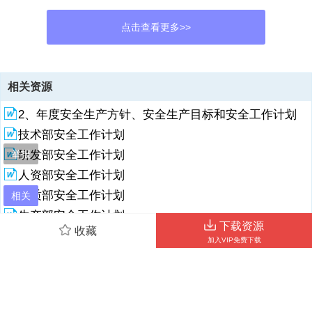
点击查看更多>>
资源描述
相关资源
1、2021关于新学期大学辅导员工作计划精选范文三篇精品推荐新学期
2、年度安全生产方针、安全生产目标和安全工作计划
大学辅导员工作计划1大学辅导员个人工作计划辅导员是从我部建立以
来针对我院学生实际情景而相应设立的岗位，根据学院和我部的工作安
技术部安全工作计划
排，结合我院学生的特点和工作实际，我部辅导员工作始终坚持“以稳
举报
研发部安全工作计划
定为前提，以学习为中心，以成才为目标，以管理为手段，以活动为载
体”的学生工作方针。严格管理，严格要求，不断加强学生的纪律意
人资部安全工作计划
识，不断加强学生干部的综合素质和服务水平，并进取开展有利于学生
品质部安全工作计划
相关
健康成长的各项动，大学辅导员工作计划。一、配合班主任抓好学生的
生产部安全工作计划
思想政治教育工作，确保学生思想稳定1、配合学校和学院认真组织学
下载资源
习_论和贯彻落实党的
收藏
防灭火季工作计划
加入VIP免费下载
工程部安全工作计划
2、十六大精神、“三个代表”重要思想，使同学们能够真正了解国家的大
政方针政策，把青年学生的思想统一到党的路线、方针和政策上来。
仓库部安全工作计划
2、开展爱国主义教育、社会主义教育和团体主义教育。以爱国主义教
财务部安全工作计划
育为主线，深入开展马克思主义的世界观、人生观和价值观教育，引导