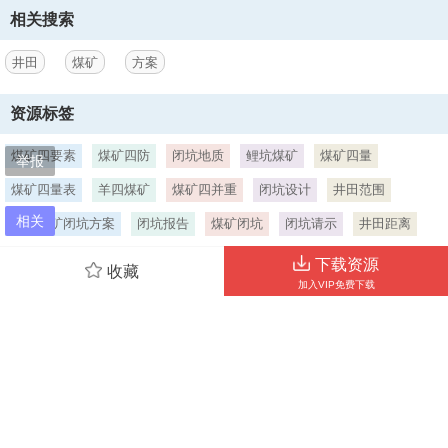
乌鲁木齐76km，南距巴伦台125km，均有沥青公路相连，交通便利。
相关搜索
二、矿区范围2016年7月14日新疆维吾尔自治区国土资源厅为四井田煤
矿换发了采矿许可证，证号为C6500002010121120107178, 井田南北
井田
煤矿
方案
约2.8
3、千米，东西约4.8千米，矿区面积13.50平方千米。其地理坐标为：
资源标签
东径：871513871850北纬：431351431532中心地理坐标：871702，
431442井田拐点坐标为：拐点X坐标Y坐标经度纬度
煤矿四要素
煤矿四防
闭坑地质
鲤坑煤矿
煤矿四量
举报
S14791237.0029520744.00871519431520S24791643.0029525431.
煤矿四量表
羊四煤矿
煤矿四并重
闭坑设计
井田范围
开采深度:标高+2700+2500m。三、自然地理1.地形地貌井田地处北天
山北麓，高、中山环绕的山间盆地之中，四周
相关
露天煤矿闭坑方案
闭坑报告
煤矿闭坑
闭坑请示
井田距离
4、松林环绕，地势总体上南高北低，海拔在+2475+3000米之间。2.气
扩增井田
煤矿启闭方案
井田勘探
煤矿闭坑报告
下载资源
收藏
候井田属大陆性高山气候，夏季凉爽多雨，冬季少雪，来自西北部的干
加入VIP免费下载
煤矿闭坑方案
燥风和寒流被北面高山所阻隔，从而使本区表现为明显的山间盆地气
候。年平均气温在11左右，历年最低气温为-31.2（1987.11.26)，最高
气温为27（79.8.3）；年降水量450毫米，年蒸发量961.9毫米；年最大
冻土深度为1.80米；区内每年6-9月为丰水期，12月至翌年2月为枯水
当前位置：
首页
>
煤矿安全
>
安全管理
期；全年风力一般不大，主要为山谷风，最大风速20米/秒(90.4.5)。3.
水系井田西18千米有乌鲁木齐河自南向北流过，平均流量8.73米3/秒，
最大流量290米3/秒（94.8）