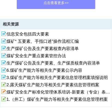
点击查看更多>>
资源描述
相关资源
1、前 言根据国务院办公厅关于进一步加强煤矿安全生产工作的意见
信息安全包括四大要素
（国办法201399 号）精神，依据煤矿安全规程第二十一条规定：煤矿
闭坑前，煤矿企业必须编制闭坑报告，并报省级煤炭行业管理部门批
煤矿“ 五要素、手指口述”操作流程汇编
准。矿井闭坑报告必须有完善的各种地质资料，在相应图件上标注采空
生产煤矿公告及生产要素核查内容清单
区、煤柱、井筒、巷道、火区、地面沉陷区等，情况不清的应当予以说
明。为严格落实2017年8月25日自治区雪克来提主席一行到环鹏公司进
煤矿安全生产重点要素管控办法
行了视察、调研，做出环鹏公司整体搬出后峡的指示精神，四井田煤矿
生产煤矿公告及生产要素、生产煤质核查内容清单
计划于2018年1月1日停止一切井下活动，进行关闭前的准备工作，计
6.煤矿生产能力等相关生产要素公示内容
划从7月1日至12月31日对矿井井下所有设备进行回撤、关闭。为保证
矿井关闭回撤及井口封闭工作安
3.煤矿生产能力等相关生产要素信息管理档案填报说明
2.露天煤矿生产能力等相关生产要素信息管理档案
2、全有序进行，编制本矿井闭坑实施方案。由于时间仓促，水平有
限，对方案中存在的不足或不全之处，望各级领导、专家予以批评指
煤矿安全生产标准化管理体系培训-新要素（专业）条文解读
正。第1章 矿井概况第一节、煤矿交通位置、范围、自然地理、四邻关
1.（井工）煤矿生产能力等相关生产要素信息管理档案
系一、交通位置乌鲁木齐环鹏有限公司四井田煤矿位于乌鲁木齐市后峡
以东的山间盆地，行政区划属乌鲁木齐县管辖。国道G216从井田西部
约8km处通过，井田西距后峡18km，有简易道路与之相通；后峡北距