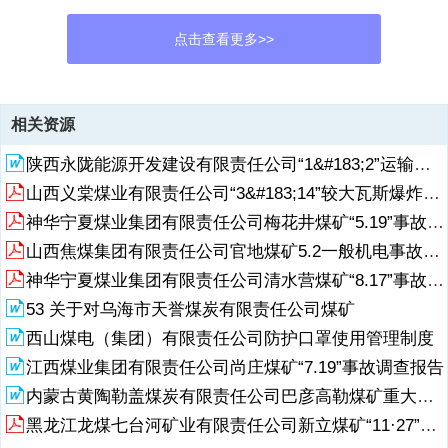
点击查看更多>>
资源描述
相关资源
1、+800m水平综放工作面水文地质情况评价及水害隐患治理情况分析
陕西永陇能源开发建设有限责任公司“1&#183;2”运输事故调查报告
报告一、工作面概况1.工作面位置设计的+800m水平A5煤层西翼工作面
位于一水平，一采区。+800m水平A5煤层西翼工作面南北方向未采动
山西义棠煤业有限责任公司“3&#183;14”较大瓦斯爆炸事故调查报告.pdf
区，上部为+820m水平A5煤层西翼工作面采空区，东部为+800m水平
神华宁夏煤业集团有限责任公司梅花井煤矿“5.19”事故调查报告及处理决定
A5煤层东翼工作面（实体煤，尚未布置工作面）。+800m水平A5煤层
西翼综采面的下部为+770m水平A5煤层西翼工作面。具体位置及井上
山西焦煤集团有限责任公司官地煤矿5.2一般机电事故调查报告
下关系见表1。表1 工作面位置及井上下关系水平名称一水平采区名称
神华宁夏煤业集团有限责任公司清水营煤矿“8.17”事故调查报告及处理决定
一采区地面标高+1028m井下标高+795m地面相对位置空旷低山丘陵地
53 关于对乌海市天誉煤炭有限责任公司煤矿
带。回采对地面设施影响工作面对应地面物为山体，无建筑物及水体。
工
西山煤电（集团）有限责任公司防护口罩使用管理制度
江西煤业集团有限责任公司尚庄煤矿“7.19”事故调查报告
2、作面走向长度795m工作面倾向长度25m面 积198752.四邻关系工作
面西部为农六师兵团大黄山七号井煤矿（已关闭），东部为+770m水平
内蒙古黄陶勒盖煤炭有限责任公司巴彦高勒煤矿重大安全风险分析研判报告（报市煤监局）
轨道上山，南部为A7煤层，未开采，北部A3煤层，未开采，顶部为
黑龙江龙煤七台河矿业有限责任公司新立煤矿“11·27”煤与瓦斯突出事故调查报告
+820m水平A5煤层采空区，下部为+775m水平A5煤层瓦斯抽放巷。农