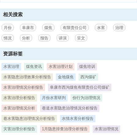
六师兵团大黄山七号井煤矿封井前，矿井+874m以上井田东翼41、
42、43、44号煤层已全部回采，西翼由于火烧及烧变岩积水影响只回
采了44号煤层。农六师兵团大黄山七号井煤矿封井前，矿井运输水平布
相关搜索
置在+809m水平，回风巷布置在851m水平，巷道均布置在43号煤层
中，43号煤层东翼已掘进1960米到井田边界，西翼掘进200米。其
月份
阜康市
煤焦
有限责任公司
水害
治理
3、他煤层通过掘石门进入。农六师兵团大黄山七号井煤矿封井前，东
情况
分析
报告
讲演
呈文
翼39#、41#、42#号煤层（西沟煤矿称为A5煤层）809m851m水平，
布置了三个采区，已回采了第一、第二两个采区，回采长度400米，其
资源标签
中第三个采区布置了巷道，没有进行回采，其第三采区巷道距东翼井田
煤柱660m。西翼43#煤层掘进200米巷道，其他煤层未动。39#煤层
水害治理
煤焦资讯
水害治理计划
煤焦培训
+877m以上由于受采动影响，未采动。农六师兵团大黄山七号井煤矿封
井前，距离西沟煤矿最近的巷道是+809m水平43#煤层边界上山，其距
水害隐患治理效果分析报告
金地煤焦
西沟煤矿
+800工作面水平距离48m，而43#煤层对应我矿的煤层是A4煤层，该煤
层平均厚度4m，距离上一煤层42#煤层（我矿为A5煤矿）顶板真厚
水害治理情况分析报告
阜康市西沟煤焦有限责任公司煤矿
水害治理分析报告
月份水害研判
份行为治理情况
4、为10m。3.工作面范围根据开采设计，该工作面面积:19350 m2，工
作面拐点坐标4个；开采深度：799.41m至795.905m标高。具体范围见
水害治理情况分析
巷道水害隐患治理情况分析报告
下表2。 工作面拐点坐标一览表 表21980年西安坐标系点号XY点号
XYS14879429.2930383912.81S34879380.2330384707.24S24879410
巷水害隐患治理情况分析报告
水情水害分析报告
二、地质情况评价（一）地层井田内出露地层由老至新有：三叠系上统
郝家沟组（T3h）；侏罗系下统八道湾组（J1b），第四系（Q4）。现
灾害治理分析报告
1月隐患排查治理分析报告
水害治理情况
由老至新分述如下：1.三叠系上统郝家沟组（T3h）呈带状分布于井田