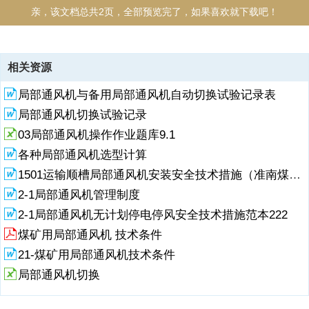
亲，该文档总共2页，全部预览完了，如果喜欢就下载吧！
资源描述
相关资源
局部通风机每天检查切换记录日期时间区域风机型号安装方式（是否牢
局部通风机与备用局部通风机自动切换试验记录表
固）风电闭锁（是否正常）风机切换（是否正常）机械部件防爆性能检
查切换人值班人局部通风机每天检查切换记录掘进队 2017年 月
局部通风机切换试验记录
03局部通风机操作作业题库9.1
各种局部通风机选型计算
1501运输顺槽局部通风机安装安全技术措施（准南煤矿）（下部安装）
2-1局部通风机管理制度
2-1局部通风机无计划停电停风安全技术措施范本222
煤矿用局部通风机 技术条件
21-煤矿用局部通风机技术条件
局部通风机切换