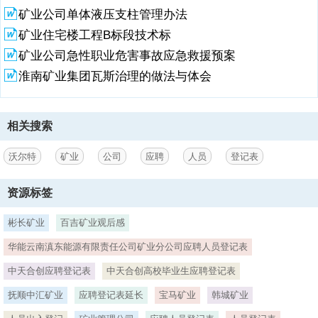
矿业公司单体液压支柱管理办法
相应的处罚；2.保证进入公司后服从公司管理，遵守公司各项管理制
度，如有违反，原接受相应处罚；4.入职前十天磨合期内双方认为不适
矿业住宅楼工程B标段技术标
合此工作，可自由解职，十天内无工资，磨合期满，经考核合格后，进
矿业公司急性职业危害事故应急救援预案
入30天的试用期。试用期内没有特殊情况不准辞职，试用期内辞职的前
十天工资作为培训费扣除；5.试用期内签订一年的劳动合同，合同期内
淮南矿业集团瓦斯治理的做法与体会
辞职的按合同扣除违约金；6.员工辞职需提前一个月提出申请，经批准
后方可离职；7.沃尔特矿业公司各项规章制度、相关劳动纪律等本人已
知晓，愿意接受。紧急情况下联系人姓名和电话： 本人签字： 日期：
相关搜索
年 月 日
沃尔特
矿业
公司
应聘
人员
登记表
资源标签
彬长矿业
百吉矿业观后感
华能云南滇东能源有限责任公司矿业分公司应聘人员登记表
中天合创应聘登记表
中天合创高校毕业生应聘登记表
抚顺中汇矿业
应聘登记表延长
宝马矿业
韩城矿业