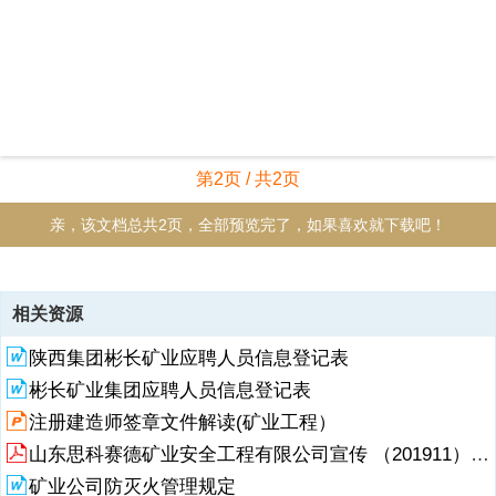
第2页 / 共2页
亲，该文档总共2页，全部预览完了，如果喜欢就下载吧！
资源描述
相关资源
沃尔特矿业公司应聘人员登记表以下所有信息将成为面试与甄选的重要
陕西集团彬长矿业应聘人员信息登记表
依据，请据实详细填写 应聘部门： 应聘职位： 填表日期： 姓 名性 别
出生日期民 族身份证号政治面貌学 历身体状况技术职称毕业院校专 业
彬长矿业集团应聘人员信息登记表
毕业时间英语等级计算机等级家庭地址邮 编电子邮件联系方式可否倒班
注册建造师签章文件解读(矿业工程）
是否服从调岗薪金要求教育经历起止时间毕业院校专业所获学位学历工
作经历工作时间单位名称职 位薪 资离职原因家庭成员姓 名关系工作单
山东思科赛德矿业安全工程有限公司宣传 （201911）设备
位职 务联系电话技能(如气焊、维修、高低压配电等)填表须知：1.保证
矿业公司防灭火管理规定
本表个人填写资料信息属实，如有不实，愿承担一切责任，并接受公司