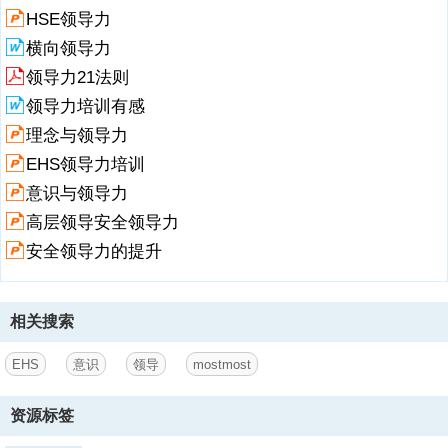
常安全管理能力； 了解并运用现场安全管理的基本工具； 作为企业安
HSE领导力
全文化提升的先要条件。,为什么需要？,来自于SHE相关的法律、法规
横向领导力
的要求； 管理层针对SHE法律、法规要求的具体执行、职责的困惑；
公司SHE管理制度与现场实施之间的困惑； 深入的、有效的布置、实施
领导力21法则
SHE管理； 生产与SHE、SHE与投入之间平衡的领导者； 直接影响和
领导力培训有感
改变员工的最佳人选； 优秀企业SHE文化的基础。,SHE领导力的必要
理念与领导力
性,3,SHE法律法规要求,目 录,日常SHE管理必知,SHE领导力
EHS领导力培训
2、审核,SHE管理体系与组织结构,D1 课程安排,D2 课程安排,破冰运
意识与领导力
动：团队成员认知,请画四幅图： 您的故乡/家乡 您小时候最难忘的一件
事情 您现在的工作职能方向 您现在的生活 要求： 不得出现任何文字、
高层领导安全领导力
字母,1984年12月4日0时56分，位于印度博帕尔市的美国联合碳化物公
安全领导力的提升
司农药厂发生甲基异氰酸酯(Methyl Isocyanate，简称MIC)毒气泄漏事
故，造成6495人死亡、12.5万人中毒、5万人终身受害的让世界震惊的
重大事故。,博帕尔事故背景,事故工厂为联合碳化印度有限公司，始建
于1969年，生产杀虫剂西维因； 投产初期,总部委派了一名有良好安全
相关搜索
意识和操作经验的雇员担任厂长，50万
EHS
意识
领导
mostmost
3、人工时无误工事故的优良安全纪录; 1980年，一名印度员工接替厂
长职务。他有很好财务背景，但对于安全和生产知之甚少 1982年起，
由于干旱等原因，该产品需求减少.1983年工厂的销售额下降了23%。
资源标签
在本次事故发生之前，工厂停产了6个月。工厂管理层采取节约成本的