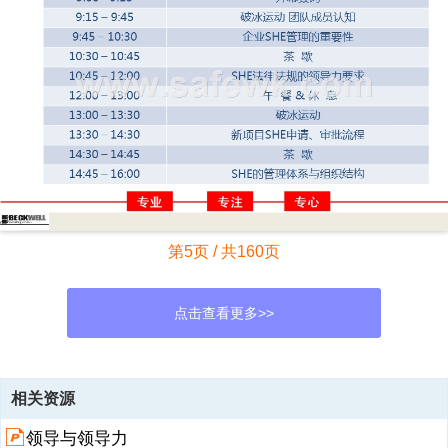
第5页 / 共160页
点击查看更多>>
资源描述
相关资源
1、SHE意识与领导力,课程期待,了解SHE法律、法规的要求 明确主管
领导与领导力
的SHE管理的角色与职责； 掌握现场安全管理必备技能； 帮助提升日