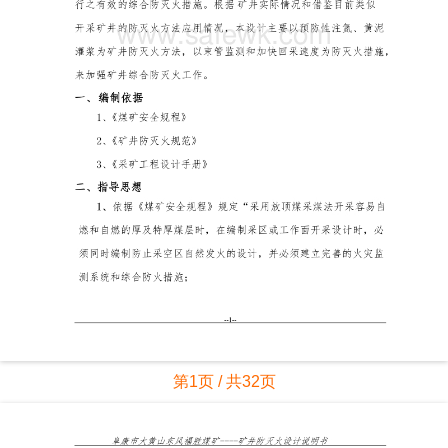
第1页 / 共32页