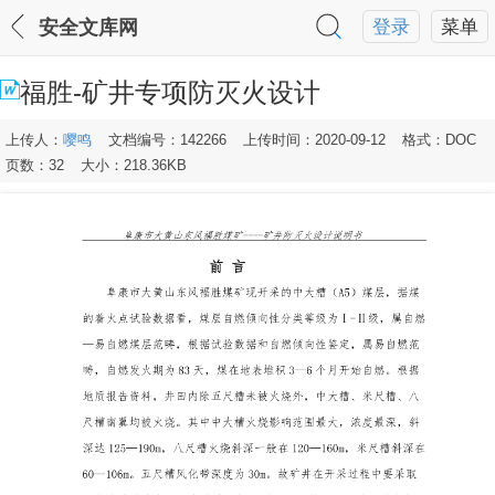
安全文库网
登录
菜单
福胜-矿井专项防灭火设计
上传人：
嘤鸣
文档编号：142266
上传时间：2020-09-12
格式：DOC
页数：32
大小：218.36KB