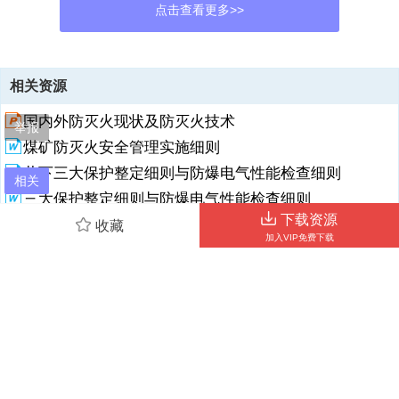
点击查看更多>>
资源描述
相关资源
1、 阜康市大黄山东风福胜煤矿-矿井防灭火设计说明书 前 言阜康市大
国内外防灭火现状及防灭火技术
黄山东风福胜煤矿现开采的中大槽（A5）煤层，据煤的着火点试验数据
举报
看，煤层自燃倾向性分类等级为-级，属自燃易自燃煤层范畴，根据试
煤矿防灭火安全管理实施细则
验数据和自燃倾向性鉴定，属易自燃范畴，自燃发火期为83天，煤在地
井下三大保护整定细则与防爆电气性能检查细则
表堆积36个月开始自燃。根据地质报告资料，井田内除五尺槽未被火烧
相关
外，中大槽、米尺槽、八尺槽南翼均被火烧。其中中大槽火烧影响范围
三大保护整定细则与防爆电气性能检查细则
最大，浓度最深，斜深达125190m，八尺槽火烧斜深一般在
下载资源
一规程三细则培训课件（防治煤与瓦斯突出细则部分）
收藏
120160m，米尺槽斜深在60106m。五尺槽风化带深度为30m。故矿井
加入VIP免费下载
防突细则、防治水细则政策解读【修订版】
在开采过程中要采取行之有效的综合防灭火措施。根据矿井实际情况和
借鉴目前类似开采矿井的防灭
三细则《煤矿防治水细则》《防治煤与瓦斯突出细则》《防治煤矿冲击地压细则》考试题库（912题）
班级管理量化考核细则 班级量化管理细则
2、火方法应用情况，本设计主要以预防性注氮、黄泥灌浆为矿井防灭
火方法，以束管监测和加快回采速度为防灭火措施，来加强矿井综合防
办公室考核细则2篇 办公室考核细则
灭火工作。一、 编制依据1、煤矿安全规程2、矿井防灭火规范3、采矿
煤矿井下三大保护整定细则与防爆电气性能检查细则
工程设计手册二、指导思想1、依据煤矿安全规程规定“采用放顶煤采煤
法开采容易自燃和自燃的厚及特厚煤层时，在编制采区或工作面开采设
计时，必须同时编制防止采空区自然发火的设计，并必须建立完善的火