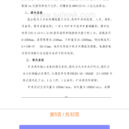
第5页 / 共32页