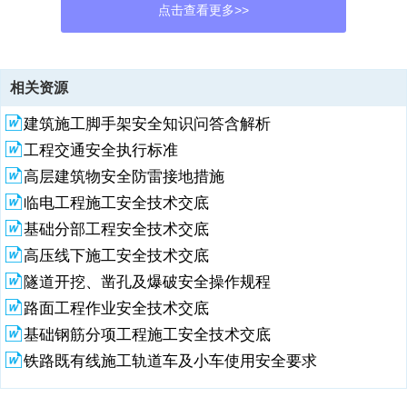
点击查看更多>>
资源描述
相关资源
1、灰砂砖砌体工程施工方案XX工程公司年月日目 录一、工程概况-2
建筑施工脚手架安全知识问答含解析
二、施工组织机构和人员配备-4三、施工总体部署及流程-6四、施工设
备及材料的配备-8五、施工进度计划和劳动力计划-9六、主要施工方法
工程交通安全执行标准
及其质量保证措施-11一、工程概况1、工程基本情况工程名称：综合楼
高层建筑物安全防雷接地措施
工程性质：新建工程地点：建设规模：八层，建筑面积为11852结构类
型：八层钢筋混凝土框架，高为30.750m 砌体类型：标准灰砂砖抗震设
临电工程施工安全技术交底
防烈度：7 度建筑耐火等级：二级建设单位： 设计单位： 监理单位：
基础分部工程安全技术交底
施工单位： 开竣工日期：*年8月1日 *年9月30日2、工程目标：1）、质
高压线下施工安全技术交底
量目标一次性验收合格。争创广州市优良工程标准。2）、安全生产
隧道开挖、凿孔及爆破安全操作规程
2、目标 为了全面贯彻、落实中华人民共和国安全生产法、国务院建设
路面工程作业安全技术交底
工程安全生产监督管理条例，提高项目安全管理水平，杜绝重伤、死亡
事故及其它安全事故（包括中毒、中暑、火灾、触电等），将月轻伤频
基础钢筋分项工程施工安全技术交底
率控制在1.2以下，经济损失控制在1000.00 元以下，争取整个工程的
铁路既有线施工轨道车及小车使用安全要求
安全生产获得“市安全生产达标样板工地”称号。3）、文明施工目标 文
明施工合格率达85%，争取获得“市文明施工样板工地”，争创“省文明施
工样板工地”。 4）、 施工安全达标 安全设施，防护符合规范及标准要