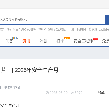
搜索：
煤矿安管人员考试题库
2022年煤矿安全规程
一通三防图例
防治煤与瓦斯
问答
资讯
公告
打卡
安全工程师
免
片！| 2025年安全生产月
哪里需要哪里骑！
收藏
2025-05-20
5970
年安全生产月