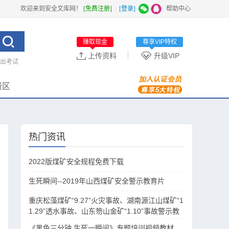
欢迎来到安全文库网！
[免费注册]
|
[登录]
|
帮助中心
赚取现金
尊享VIP特权
上传资料
升级VIP
突出考试
费区
热门资讯
2022版煤矿安全规程免费下载
生死瞬间--2019年山西煤矿安全警示教育片
重庆松藻煤矿“9.27”火灾事故、湖南源江山煤矿“1
1.29”透水事故、山东笏山金矿“1.10”事故警示教
育片
《黑色三分钟 生死一瞬间》专题培训视频教材