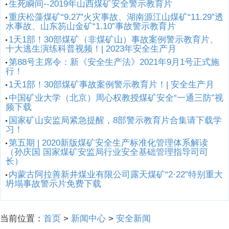
生死瞬间--2019年山西煤矿安全警示教育片
重庆松藻煤矿“9.27”火灾事故、湖南源江山煤矿“11.29”透
水事故、山东笏山金矿“1.10”事故警示教育片
1天1部！30部煤矿（非煤矿山）事故案例警示教育片、
十大逃生演练科普视频！| 2023年安全生产月
第88号主席令：新《安全生产法》2021年9月1号正式施
行！
1天1部！30部煤矿事故案例警示教育片！| 安全生产月
中国矿业大学（北京）周心权教授煤矿安全“一通三防”视
频下载
国家矿山安监局紧急提醒，8部警示教育片合集请下载学
习！
第五期 | 2020新版煤矿安全生产标准化管理体系解读
（孙庆国 国家煤矿安监局行业安全基础管理指导司司
长）
内蒙古阿拉善新井煤业有限公司露天煤矿“2·22”特别重大
坍塌事故警示片免费下载
当前位置：
首页
>
新闻中心
>
安全新闻