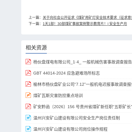
上一篇：
关于向社会公开征求《煤矿用矿灯安全技术要求（征求意
下一篇：
1天1部！30部煤矿事故案例警示教育片！| 安全生产月
相关资源
杨伙盘煤电有限公司_1·4_ 一般机械伤害事故调查报告
GBT 44014-2024 应急避难场所标志
榆林市杨伙盘矿业公司“7.12”一般机电迟报事故调查报
煤矿瓦斯灾害防控重点培训
矿安黔函〔2026〕156 号贵州省煤矿新任职“五职矿
温州兴安矿山建设有限公司安全生产岗位责任制
温州兴安矿山建设有限公司岗位操作规程