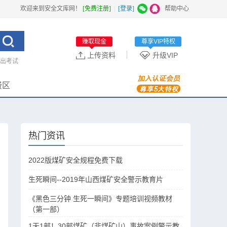
欢迎来到安全文库网！
[免费注册]
|
[登录]
|
帮助中心
赚取现金
尊享VIP特权
上传资料
升级VIP
突出考试
费区
热门资讯
2022版煤矿安全规程免费下载
生死瞬间--2019年山西煤矿安全警示教育片
《黑色三分钟 生死一瞬间》专题培训视频教材
（第一部）
1天1部！30部煤矿（非煤矿山）事故案例警示教