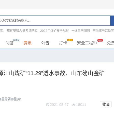
搜索：
煤矿安管人员考试题库
2022年煤矿安全规程
一通三防图例
防治煤与瓦斯
问答
资讯
公告
打卡
安全工程师
免
源江山煤矿“11.29”透水事故、山东笏山金矿
哪里需要哪里骑！
收藏
2021-05-27
18011