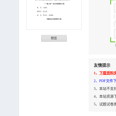
预览
友情提示
1、
下载资料
2、PDF文
3、本站不支
4、本站资源
5、试题试卷
矿井安全风险管