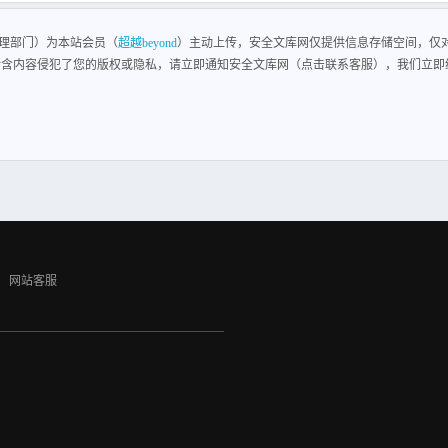
宫煤矿一号井文件龙宫一井发201723号关于建立矿井安全风险分级管控管理部门的
井安全生产基础。经矿安全风险分级管控领导小组研究决定，成立龙宫煤矿一号井安全
理部门）为本站会员（
超越beyond
）主动上传，安全文库网仅提供信息存储空间，仅
输、地测防治水和综合管理等五个安全风险分级管控部门，各部门小组人员名单如下：“
所含内容侵犯了您的版权或隐私，请立即通知安全文库网（点击联系客服），我们立即
郝强盛采掘安全风险管控小组 组 长：杨清伦 副组长：李绍全 成 员：赵立辉 徐勇军 孙
：宋昌辉 成 员：骆开能 朱滕勇 地测防治水安全风险管控小组 组 长：王德发 副组长
组长：牟光明 成 员：周朝江 刘定超 二、各安全风险分级管控部门的分管工作范围如下:
全风险管控部门:生产技术科、采煤一队、采煤二队、掘进一队、掘进二队。 机电安全
井雨季“三防”办。 综合管理安全风险管控部门:安全科、安全生产调度室、综合办公
内风险管控措施、岗位职责及规范；负责落实分管范围内各系统、各岗位风险管控措施
分管范围内各系统、各岗位对风险管控措施、岗位职责及规范进行动态更新。特此通知 20
投资有限公司 抄送：矿领导、各基层单位金沙县新化乡龙宫煤矿 2017年7月2日印 共
网站客服