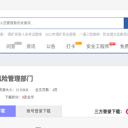
搜索：
煤矿安管人员考试题库
2022年煤矿安全规程
一通三防图例
防治煤与瓦斯突
问答
资讯
公告
打卡
安全工程师
免
风险管理部门
资源大小：
21.93KB
全文页数：4页
下载积分：
5
安全币
下载
账号登录下载
三方登录下载：