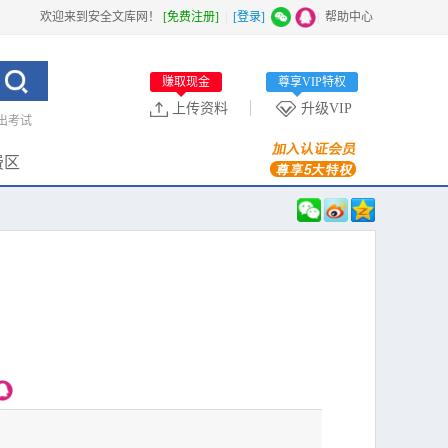
欢迎来到安全文库网！
[免费注册]
|
[登录]
|
帮助中心
赚取现金
尊享VIP特权
上传资料
升级VIP
出考试
费区