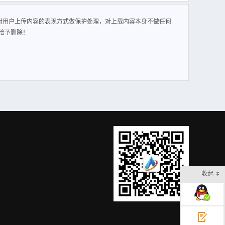
通知矿属各部门、各单位：为落实好矿井安全风险分级管控工
风险分级管控相关部门，现将相关事项通知如下：1、 矿成立
对用户上传内容的表现方式做保护处理，对上载内容本身不做任何
一通三防”安全风险管控小组 组 长：王德发 副组长：金安
给予删除！
红现 廖书恭 机电运输安全风险管控小组 组 长：
：彭慈晶 成 员：孟天文 罗欢欢综合管理安全风险分级管控小组
 “一通三防”安全风险管控部门:通风科、瓦斯抽放组、 民爆物
风险管控部门:机电队、运输队。 地测防治水安全风险管控部
室、职业病防治办公室。 三、各安全风险分级管控部门的职责：
及行为规范；负责分管范围内风险管控措施、岗位职责及规
17年7月2日 主题词：成立 安全风险 管控部门 通知 抄
印20份
收起
在线客服
意见反馈