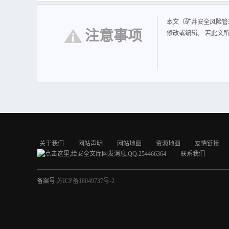
1、金沙县新化乡龙
作，进一步夯实矿
本文（矿井安全风险管
通风、采掘、机电运
注意事项
修改或编辑。 若此文
富 成 员：罗来兵 
2、李漠杰 副组长
组 长：曹时商 副
品管理组。 采掘安
门:矿井地测组、矿
负责制定分管范围
范方面的培训；负责
报：贵州省朗月矿业
关于我们
网站声明
网站地图
资源地图
友情链接
联系我们
备案号:
苏ICP备18049737号-2