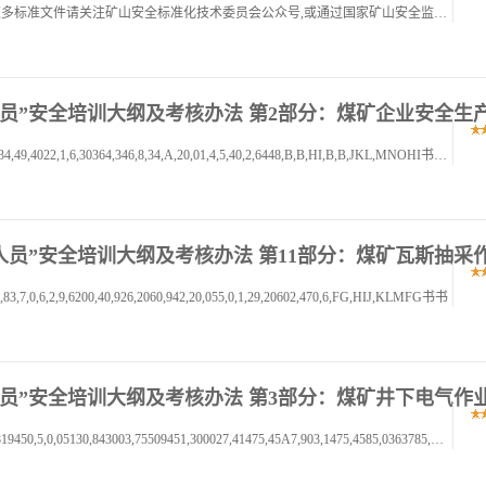
本文件由矿山安全标准服务平台免费向社会提供,更多标准文件请关注矿山安全标准化技术委员会公众号,或通过国家矿山安全监察局,服务互动,矿山安全标准服务平台获取
三项岗位人员”安全培训大纲及考核办法 第2部分：煤矿企业安全
书书书,01,2,34567,89,A,BC,DEFG7,0102,34345670834,49,4022,1,6,30364,346,8,34,A,20,01,4,5,40,2,6448,B,B,HI,B,B,JKL,MNOHI书书书,0
三项岗位人员”安全培训大纲及考核办法 第11部分：煤矿瓦斯抽采
3,7,0,6,2,9,6200,40,926,2060,942,20,055,0,1,29,20602,470,6,FG,HIJ,KLMFG书书
三项岗位人员”安全培训大纲及考核办法 第3部分：煤矿井下电气作
书书书,01,2,34567,89,A,BC2,DEFGH,01213,454567819450,5,0,05130,843003,75509451,300027,41475,45A7,903,1475,4585,0363785,A7,94