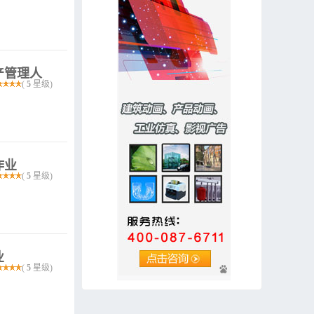
生产管理人
(
5
星级)
作业
(
5
星级)
业
(
5
星级)