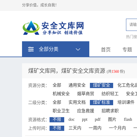
分享价值，成长自我！
热门
题
全部分类
首页
专题
煤矿文库网，煤矿安全文库资源
(共
1560
份)
全部
通用安全
煤矿安全
化工危化
资源分类：
机械安全
烟草商贸
纺织轻工
安全
全部
实用文档
煤矿标准
培训课件
二级分类：
职业卫生
应急救援
招聘求职
不限
doc
ppt
pdf
图片
flash
资源格式：
不限
三天内
一周内
一个月内
上传时间：