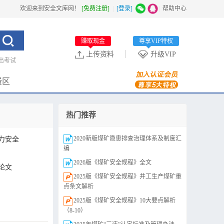
欢迎来到安全文库网！
[免费注册]
|
[登录]
|
帮助中心
赚取现金
尊享VIP特权
上传资料
升级VIP
出考试
费区
热门推荐
2020新版煤矿隐患排查治理体系及制度汇
力安全
编
2026版《煤矿安全规程》全文
论文
2025版《煤矿安全规程》井工生产煤矿重
点条文解析
2025版《煤矿安全规程》10大要点解析
（8-10）