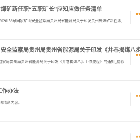
贵州省煤矿新任职“五职矿长”应知应做任务清单
国家矿山安全监察局贵州局贵州省能源局矿安黔函2026156号国家矿山安全监察局贵州局省能源局关于印发贵州省煤矿新任职,五职矿长,应知应做任务清单的通知各市,州,县,市,区,煤矿安全监管部门,为指导我省煤矿新任职,五职矿长,规范履职,国家矿山
家矿山安全监察局贵州局贵州省能源局关于印发《井巷揭煤八
点击查看更多矿安黔〔2026〕162号 国家矿山安全监察局贵州局贵州省能源局关于印发《井巷揭煤八步工作流程》的通知_精彩内容。
工作办法
法精彩内容。